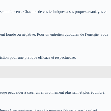
alée ou l’encens. Chacune de ces techniques a ses propres avantages et
ment lourde ou négative. Pour un entretien quotidien de l’énergie, vous
fiction pour une pratique efficace et respectueuse.
auge peut aider à créer un environnement plus sain et plus équilibré.
nt à ces pratiques, destiné à nettoyer l’énergie, pas la saleté